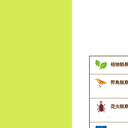
植物観
野鳥観
昆虫観