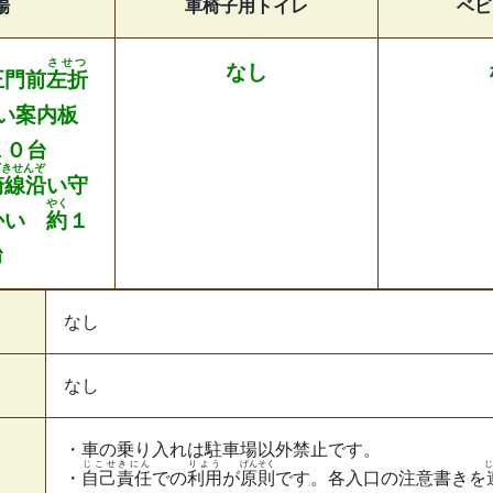
場
車椅子用トイレ
ベビ
させつ
なし
正門前
左折
い案内板
１０台
ざきせんぞ
崎線沿
い守
やく
かい
約
１
台
なし
なし
・車の乗り入れは駐車場以外禁止です。
じこせきにん
りよう
げんそく
じ
・
自己責任
での
利用
が
原則
です。各入口の注意書きを