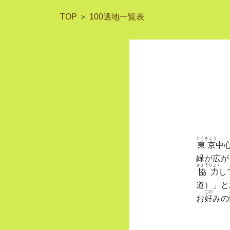
TOP
＞
100選地一覧表
とうきょう
東京
中
緑が広が
きょうりょく
協力
し
道）」と
この
お
好
みの