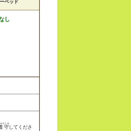
ーベッド
なし
ゅんしゅ
遵守
してくださ