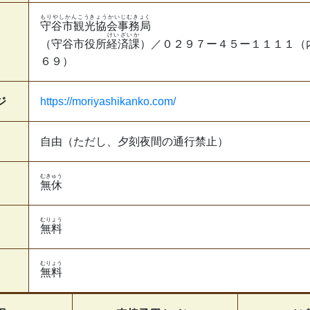
もりやしかんこうきょうかいじむきょく
守谷市観光協会事務局
けいざいか
（守谷市役所
経済課
）／０２９７ー４５ー１１１１（
６９）
ジ
https://moriyashikanko.com/
自由（ただし、夕刻夜間の通行禁止）
むきゅう
無休
むりょう
無料
むりょう
無料