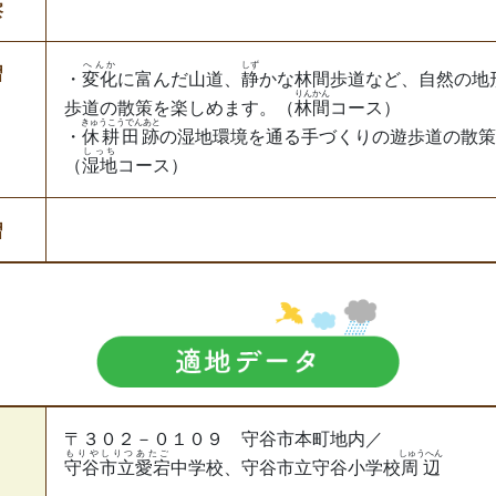
察
へんか
しず
習
・
変化
に富んだ山道、
静
かな林間歩道など、自然の地
りんかん
歩道の散策を楽しめます。（
林間
コース）
きゅうこうでんあと
・
休耕田跡
の湿地環境を通る手づくりの遊歩道の散策
しっち
（
湿地
コース）
習
〒３０２－０１０９ 守谷市本町地内／
もりやしりつあたご
しゅうへん
守谷市立愛宕
中学校、守谷市立守谷小学校
周辺