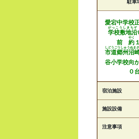
駐車
愛宕中学校
がっこうしきちぞ
学校敷地沿
やく
前
約
しどうごうしゅうぬま
市道郷州沼
谷小学校向
０
宿泊施設
施設設備
注意事項