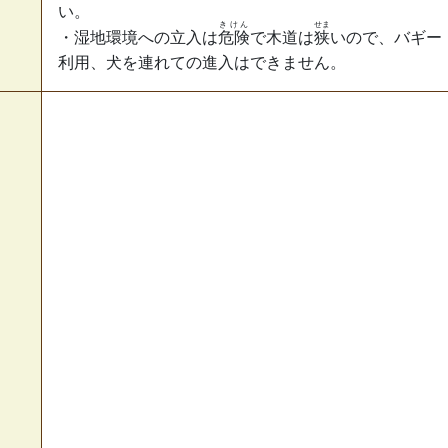
い。
きけん
せま
・湿地環境への立入は
危険
で木道は
狭
いので、バギー
利用、犬を連れての進入はできません。