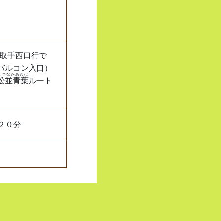
ス取手西口行で
バルコン入口）
まつなみあおば
松並青葉
ルート
２０分