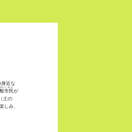
の身近な
ぱん
しみん
般
市民
が
（土の
楽しみ、