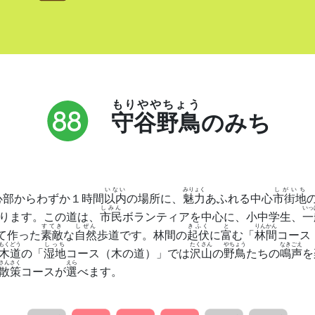
もりややちょう
守谷野鳥
の
みち
いない
みりょく
しがいち
心部からわずか１時間
以内
の場所に、
魅力
あふれる中心
市街地
しみん
いっ
ります。この道は、
市民
ボランティアを中心に、小中学生、
一
すてき
しぜん
きふく
と
りんかん
て作った
素敵
な
自然
歩道です。林間の
起伏
に
富
む「
林間
コース
もくどう
しっち
たくさん
やちょう
なきごえ
木道
の「
湿地
コース（木の道）」では
沢山
の
野鳥
たちの
鳴声
を
さんさく
えら
散策
コースが
選
べます。