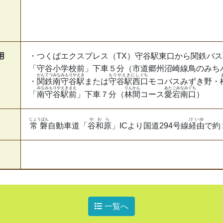
用
・つくばエクスプレス（TX）守谷駅東口から関鉄バ
「守谷小学校前」下車５分（市道郷州沼崎線鳥のみち
かんてつ
みなみもりやえき
もりやえきにしぐち
・
関鉄
南守谷駅
または
守谷駅西口
モコバスみずき野・
みなみもりやえきまえ
りんかん
あたごみなみぐち
「
南守谷駅前
」下車７分（
林間
コース
愛宕南口
）
じょうばん
やわら
けいゆ
常磐
自動車道「
谷和原
」ICより国道294号線
経由
で約
一覧へ