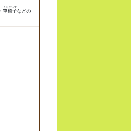
くるまいす
・
車椅子
などの