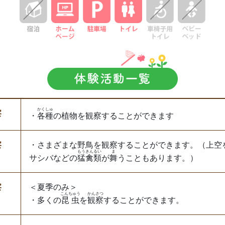
かくしゅ
察
・
各種
の植物を観察することができます
・さまざまな野鳥を観察することができます。（上空
察
もうきんるい
ま
サシバなどの
猛禽類
が
舞
うこともあります。）
＜夏季のみ＞
察
こんちゅう
かんさつ
・多くの
昆虫
を
観察
することができます。