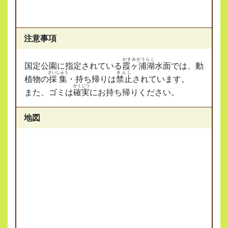
注意事項
かすみがうらこ
国定公園に指定されている
霞ヶ浦湖
水面では、動
さいしゅう
きんし
植物の
採集
・持ち帰りは
禁止
されています。
かくじつ
また、ゴミは
確実
にお持ち帰りください。
地図