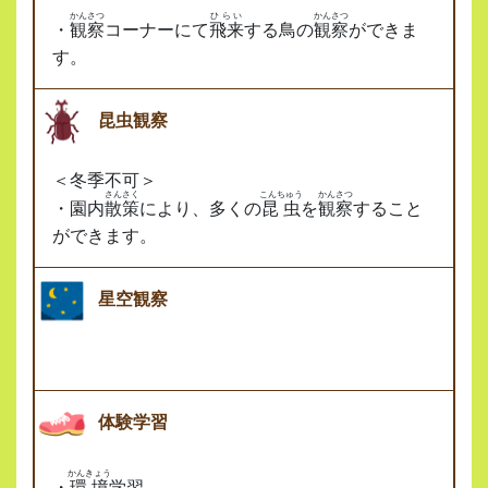
かんさつ
ひらい
かんさつ
・
観察
コーナーにて
飛来
する鳥の
観察
ができま
す。
昆虫観察
＜冬季不可＞
さんさく
こんちゅう
かんさつ
・園内
散策
により、多くの
昆虫
を
観察
すること
ができます。
星空観察
体験学習
かんきょう
・
環境
学習