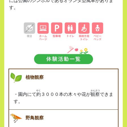
には公園のシンボルであるオランダ型風車がありま
す。
植物観察
やく
かんさつ
・園内にて
約
３０００本の木々や花が
観察
できま
す。
野鳥観察