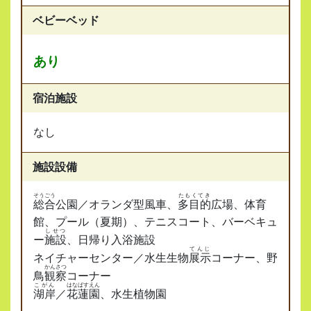
ベビーベッド
あり
宿泊施設
なし
施設設備
そうごう
たもくてき
総合
公園／オランダ型風車、
多目的
広場、体育
館、プール（夏期）、テニスコート、バーベキュ
しせつ
ー
施設
、日帰り入浴施設
てんじ
ネイチャーセンター／水生生物
展示
コーナー、野
かんさつ
鳥
観察
コーナー
こがん
はなばすえん
湖岸
／
花蓮園
、水生植物園