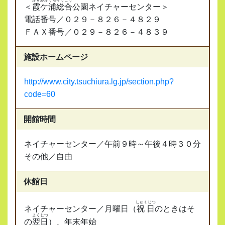
かすみがうらそうごう
＜
霞ケ浦総合
公園ネイチャーセンター＞
電話番号／０２９－８２６－４８２９
ＦＡＸ番号／０２９－８２６－４８３９
施設ホームページ
http://www.city.tsuchiura.lg.jp/section.php?
code=60
開館時間
ネイチャーセンター／午前９時～午後４時３０分
その他／自由
休館日
しゅくじつ
ネイチャーセンター／月曜日（
祝日
のときはそ
よくじつ
の
翌日
）、年末年始