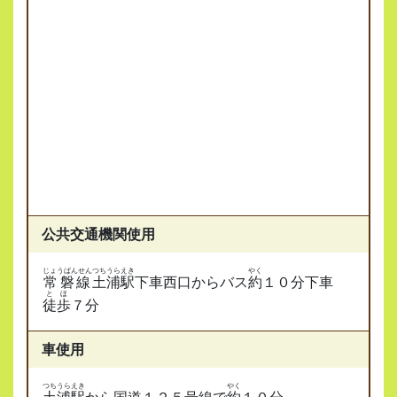
公共交通機関使用
じょうばんせん
つちうらえき
やく
常磐線
土浦駅
下車西口からバス
約
１０分下車
とほ
徒歩
７分
車使用
つちうらえき
やく