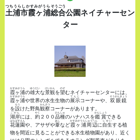
つちうらしかすみがうら
そうごう
土浦市霞ヶ浦
総合
公園ネイチャーセン
ター
かすみがうら
ゆうだい
けいかん
のぞ
霞ヶ浦
の
雄大
な
景観
を
望
むネイチャーセンターには、
かすみがうら
てんじ
そうがんきょう
霞ヶ浦
や世界の水生生物の
展示
コーナーや、
双眼鏡
もう
かんさつ
を
設
けた野鳥
観察
コーナーがあります。
こがん
やく
ひんしゅ
かんしょう
湖岸
には、
約
２００
品種
のハナハスを
鑑賞
できる
はなばすえん
あし
かすみがうらしゅうへん
じせい
花蓮園
や、アサザや
葦
など
霞ヶ浦周辺
に
自生
する植
物を間近に見ることができる水生植物園があり、近く