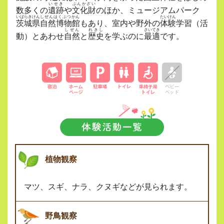
いせき
ぶんかざい
数多くの
遺跡
や
文化財
のほか、ミュージアムパーク
いばらきけん
しぜんはくぶつかん
たいけん
茨城県
自然博物館
もあり、室内や野外の
体験
学習（活
しぜん
れきし
さいてき
動）とあわせ
自然
と
歴史
を学ぶのに
最適
です。
植物観察
マツ、スギ、ナラ、クヌギなどが見られます。
野鳥観察