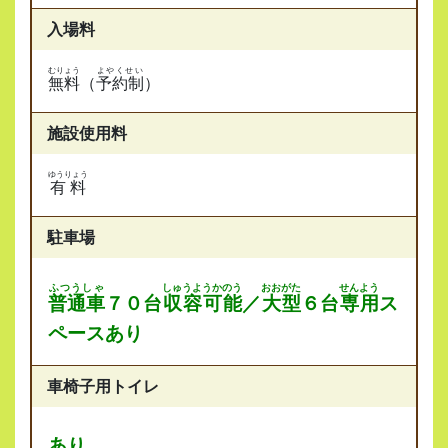
入場料
むりょう
よやくせい
無料
（
予約制
）
施設使用料
ゆうりょう
有料
駐車場
ふつうしゃ
しゅうようかのう
おおがた
せんよう
普通車
７０台
収容可能
／
大型
６台
専用
ス
ペースあり
車椅子用トイレ
あり