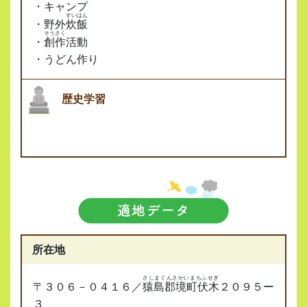
・キャンプ
すいはん
・野外
炊飯
そうさく
・
創作
活動
・うどん作り
歴史学習
所在地
さしまぐんさかいまちふせぎ
〒３０６－０４１６／
猿島郡境町伏木
２０９５ー
３