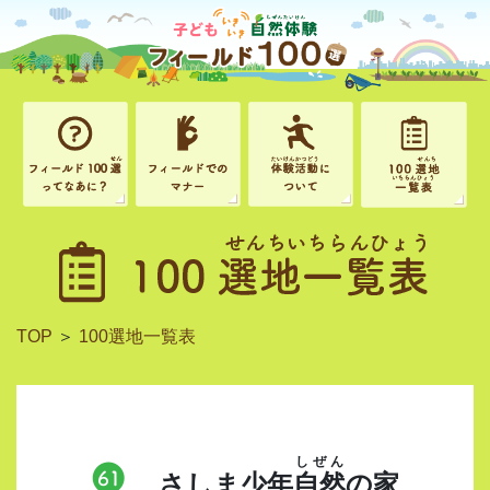
TOP
＞
100選地一覧表
しぜん
さしま少年
自然
の家