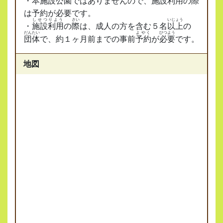
・本施設公園ではありませんので、
施設利用
の
際
は予約が必要です。
しせつりよう
さい
いじょう
・
施設利用
の
際
は、成人の方を含む５名
以上
の
だんたい
よやく
ひつよう
団体
で、約１ヶ月前までの事前
予約
が
必要
です。
地図