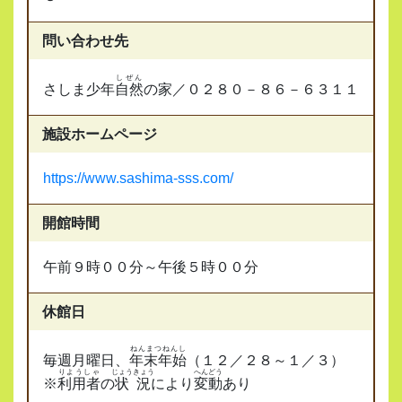
問い合わせ先
しぜん
さしま少年
自然
の家／０２８０－８６－６３１１
施設ホームページ
https://www.sashima-sss.com/
開館時間
午前９時００分～午後５時００分
休館日
ねんまつねんし
毎週月曜日、
年末年始
（１２／２８～１／３）
りようしゃ
じょうきょう
へんどう
※
利用者
の
状況
により
変動
あり