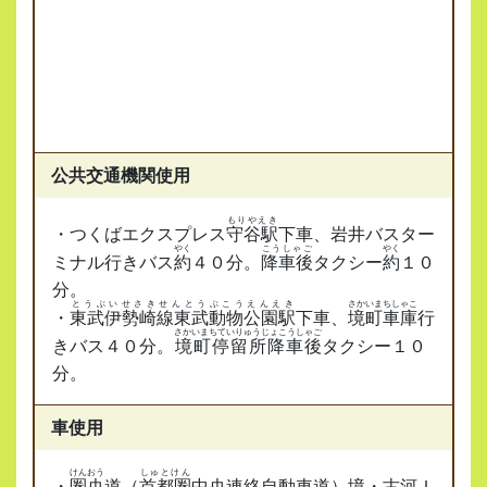
公共交通機関使用
もりやえき
・つくばエクスプレス
守谷駅
下車、岩井バスター
やく
こうしゃご
やく
ミナル行きバス
約
４０分。
降車後
タクシー
約
１０
分。
とうぶいせさきせんとうぶこうえんえき
さかいまちしゃこ
・
東武伊勢崎線東武動物公園駅
下車、
境町車庫
行
さかいまちていりゅうじょこうしゃご
きバス４０分。
境町停留所降車後
タクシー１０
分。
車使用
けんおう
しゅとけん
・
圏央
道（
首都圏
中央連絡自動車道）境・古河Ｉ