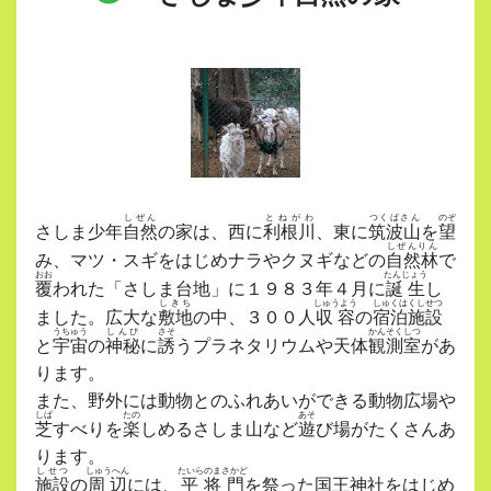
しぜん
とねがわ
つくばさん
のぞ
さしま少年
自然
の家は、西に
利根川
、東に
筑波山
を
望
しぜんりん
み、マツ・スギをはじめナラやクヌギなどの
自然林
で
おお
たんじょう
覆
われた「さしま台地」に１９８３年４月に
誕生
し
しきち
しゅうよう
しゅくはくしせつ
ました。広大な
敷地
の中、３００人
収容
の
宿泊施設
うちゅう
しんぴ
さそ
かんそくしつ
と
宇宙
の
神秘
に
誘
うプラネタリウムや天体
観測室
があ
ります。
また、野外には動物とのふれあいができる動物広場や
しば
たの
あそ
芝
すべりを
楽
しめるさしま山など
遊
び場がたくさんあ
ります。
しせつ
しゅうへん
たいらのまさかど
施設
の
周辺
には、
平将門
を祭った国王神社をはじめ