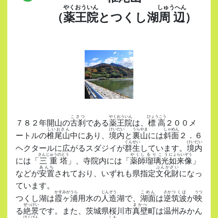
やくおういん
しゅうへん
（
薬王院
とつくし湖
周辺
）
こさつ
やくおういん
ひょうこう
７８２年開山の
古刹
である
薬王院
は、
標高
２００メ
しいおさん
けいだい
うらやま
しゃめん
ートルの
椎尾山
中にあり、
境内
と
裏山
には
斜面
２．６
ぐんせい
けいだい
ヘクタールに広がるスダジイが
群生
しています。
境内
さんじゅうのとう
やくし
るりこう
にょらいぞう
には「
三重塔
」、寺院内には「
薬師
瑠璃光
如来像
」
あんち
ぶんかざい
などが
安置
されており、いずれも県指定
文化財
になっ
ています。
かすみがうら
じんぞう
こめん
さか
つくば
うつ
つくし湖は
霞ヶ浦
用水の
人造
湖で、
湖面
は
逆
筑波
が
映
ぜっけい
まかべ
る
絶景
です。また、茨城県桜川市
真壁
町は温州みかん
ほくげん
しも