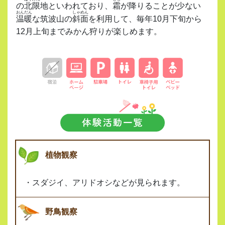
の
北限
地といわれており、
霜
が降りることが少ない
おんだん
しゃめん
温暖
な筑波山の
斜面
を利用して、毎年10月下旬から
12月上旬までみかん狩りが楽しめます。
植物観察
・スダジイ、アリドオシなどが見られます。
野鳥観察