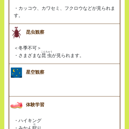
・カッコウ、カワセミ、フクロウなどが見られま
す。
昆虫観察
＜冬季不可＞
こんちゅう
・さまざまな
昆虫
が見られます。
星空観察
体験学習
・ハイキング
か
・みかん
狩
り