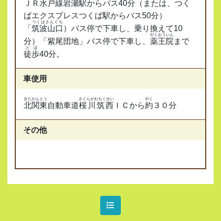
ＪＲ
水戸線
岩瀬駅
からバス40分（または、つく
ばエクスプレスつくば駅からバス50分）
つくばさんぐち
「
筑波山口
）バス停で下車し、乗り換えて10
やくおういん
分）「紫尾団地」バス停で下車し、
薬王院
まで
とほ
徒歩
40分。
車使用
きたかんとう
さくらがわちくせい
やく
北関東
自動車道
桜川筑西
ＩＣから
約
３０分
その他