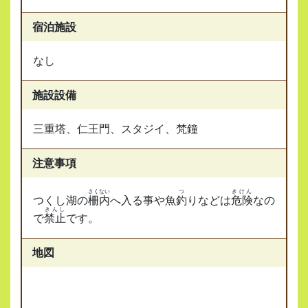
宿泊施設
なし
施設設備
三重塔、仁王門、スタジイ、梵鐘
注意事項
さくない
つ
きけん
つくし湖の
柵内
へ入る事や魚
釣
りなどは
危険
なの
きんし
で
禁止
です。
地図