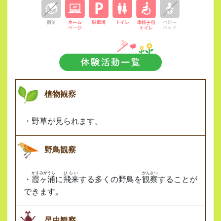
植物観察
・野草が見られます。
野鳥観察
かすみがうら
ひらい
かんさつ
・
霞ヶ浦
に
飛来
する多くの野鳥を
観察
することが
できます。
昆虫観察