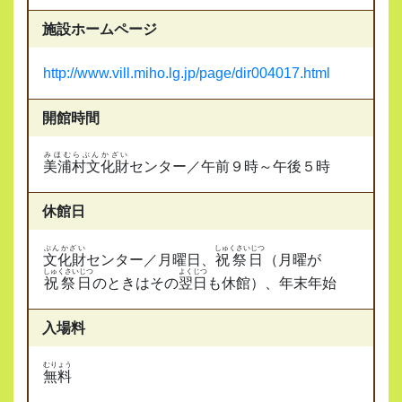
施設ホームページ
http://www.vill.miho.lg.jp/page/dir004017.html
開館時間
みほむらぶんかざい
美浦村文化財
センター／午前９時～午後５時
休館日
ぶんかざい
しゅくさいじつ
文化財
センター／月曜日、
祝祭日
（月曜が
しゅくさいじつ
よくじつ
祝祭日
のときはその
翌日
も休館）、
年末年始
入場料
むりょう
無料