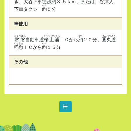
き、
大谷
下車
徒歩約
３.５ｋｍ、または、
谷津入
やく
下車タクシー
約
５分
車使用
じょうばん
さくらつちうら
やく
けんおうどう
常磐
自動車道
桜土浦
ＩＣから
約
２０分、
圏央道
いなしき
やく
稲敷
ＩＣから
約
１５分
その他