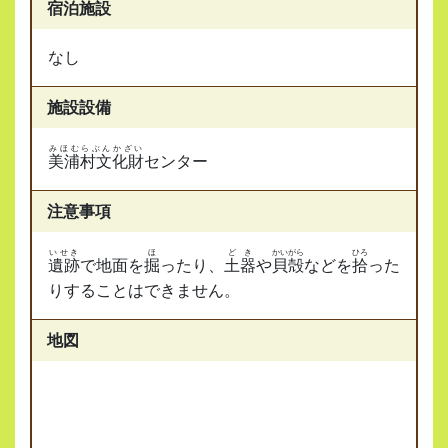
宿泊施設
なし
施設設備
みほむらぶんかざい
美浦村文化財
センター
注意事項
いせき
ほ
どき
かいがら
ひろ
遺跡
で地面を
掘
ったり、
土器
や
貝殻
などを
拾
った
りすることはできません。
地図