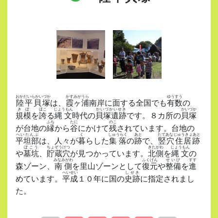
おかだいらかいづか
かすみがうら
ゆうすう
陸平貝塚
は、
霞ヶ浦
南岸に面する全国でも
有数
の
きぼ
ほこ
じょうもん
かいづかいせき
かいづか
規模
を
誇
る
縄文
時代の
貝塚遺跡
です。８カ所の
貝塚
ふち
たに
のこ
が台地の
縁
から
谷
にかけて
残
されています。台地の
へいたんぶ
く
しゅうらく
あと
たてあなじゅうきょあと
平坦部
は、人々が
暮
らした
集落
の
跡
で、
竪穴住居跡
ぼこう
ちょぞうけつ
きたがわ
じょうもん
や
墓坑
、
貯蔵穴
が見つかっています。
北側
を
縄文
の
みなみがわ
ふくげん
せいび
すす
森ゾーン、
南側
を里山ゾーンとして
復元
や
整備
を
進
へいせい
しせき
めています。
平成
１０年に国の
史跡
に指定されまし
た。