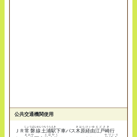
公共交通機関使用
じょうばんせん
つちうらえき
きはら
けいゆ
えどさき
ＪＲ
常磐線
土浦駅
下車バス
木原
経由
江戸崎
行
おおや
とほやく
やづいり