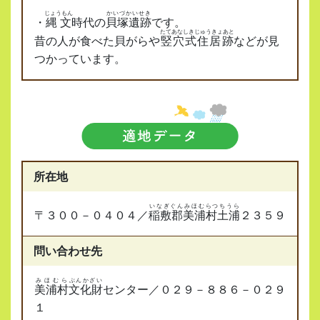
じょうもん
かいづかいせき
・
縄文
時代の
貝塚遺跡
です。
たてあなしきじゅうきょあと
昔の人が食べた貝がらや
竪穴式住居跡
などが見
つかっています。
所在地
いなぎぐんみほむらつちうら
〒３００－０４０４／
稲敷郡美浦村土浦
２３５９
問い合わせ先
みほむら
ぶんかざい
美浦村
文化財
センター／０２９－８８６－０２９
１